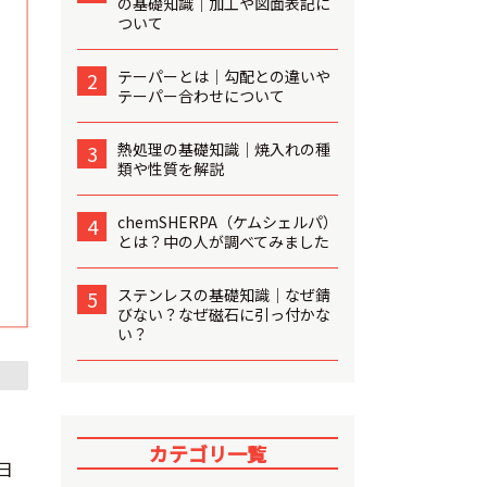
の基礎知識│加工や図面表記に
ついて
テーパーとは│勾配との違いや
2
テーパー合わせについて
熱処理の基礎知識│焼入れの種
3
類や性質を解説
chemSHERPA（ケムシェルパ）
4
とは？中の人が調べてみました
ステンレスの基礎知識│なぜ錆
5
びない？なぜ磁石に引っ付かな
い？
カテゴリ一覧
日