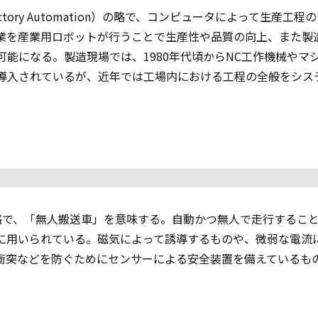
ory Automation）の略で、コンピュータによって生産工程
業を産業用ロボットが行うことで生産性や品質の向上、また製
能になる。製造現場では、1980年代頃からNC工作機械やマ
導入されているが、近年では工場内における工程の全般をシス
hicleの略で、「無人搬送車」を意味する。自動かつ無人で走行するこ
に用いられている。磁気によって誘導するものや、微弱な電流
衝突などを防ぐためにセンサーによる安全装置を備えているも