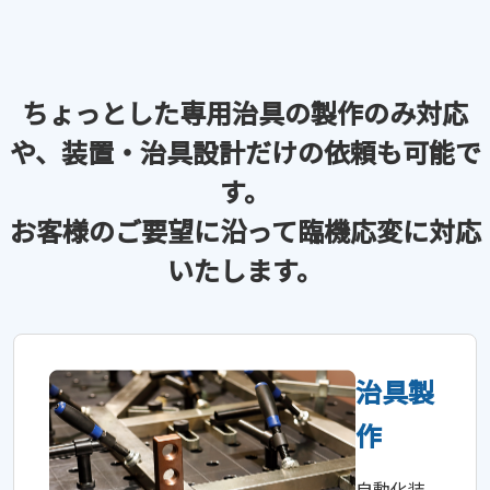
ちょっとした専用治具の製作のみ
対応
や、装置・治具設計だけの
依頼も可能で
す。
お客様のご要望に
沿って臨機応変に対応
いたします。
治具製
作
自動化装