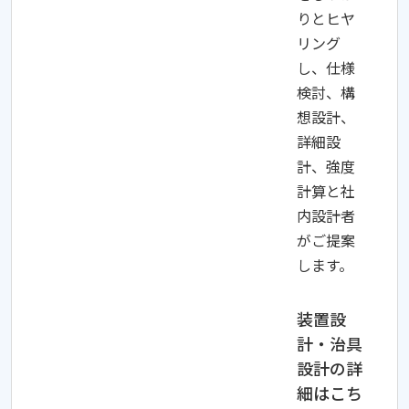
りとヒヤ
リング
し、仕様
検討、構
想設計、
詳細設
計、強度
計算と社
内設計者
がご提案
します。
装置設
計・治具
設計の詳
細はこち