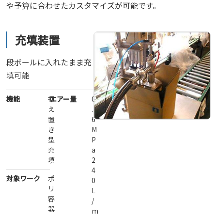
や予算に合わせたカスタマイズが可能です。
充填装置
段ボールに入れたまま充
填可能
機能
据
エアー量
0
え
.
置
6
き
M
型
P
充
a
填
2
4
対象ワーク
ポ
0
リ
L
容
/
器
m