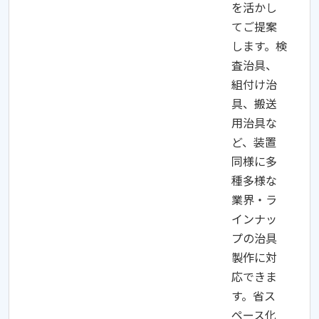
を活かし
てご提案
します。検
査治具、
組付け治
具、搬送
用治具な
ど、装置
同様に多
種多様な
業界・ラ
インナッ
プの治具
製作に対
応できま
す。省ス
ペース化