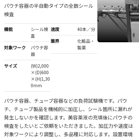
パウチ容器の半自動タイプの全数シール
検査
機能
シール検
速度
40本／分
査
業界
化粧品・
対象ワーク
パウチ容
製薬
器
サイズ
(W)2,000
×(D)600
×(H)1,30
0mm
パウチ容器、チューブ容器などの負荷試験機です。パウ
チ、チューブ製品を機械的に加圧し、シール箇所に漏れが
発生しないかを確認します。美容薬液の充填後にパウチの
検査をしたいとご依頼をいただきました。加圧力や速度は
対象ワークにより調整し、多品種に対応します。設置環境