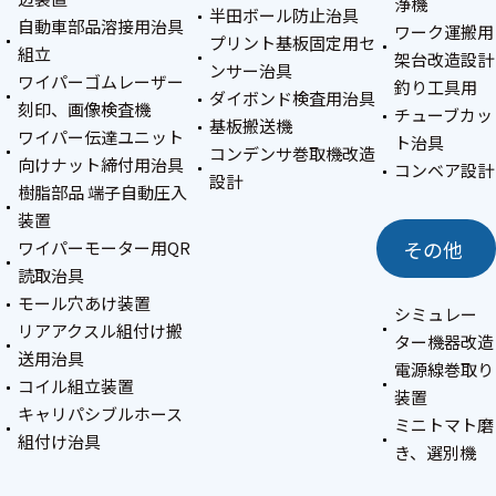
浄機
半田ボール防止治具
自動車部品溶接用治具
ワーク運搬用
プリント基板固定用セ
組立
架台改造設計
ンサー治具
ワイパーゴムレーザー
釣り工具用
ダイボンド検査用治具
刻印、画像検査機
チューブカッ
基板搬送機
ワイパー伝達ユニット
ト治具
コンデンサ巻取機改造
向けナット締付用治具
コンベア設計
設計
樹脂部品 端子自動圧入
装置
その他
ワイパーモーター用QR
読取治具
モール穴あけ装置
シミュレー
リアアクスル組付け搬
ター機器改造
送用治具
電源線巻取り
コイル組立装置
装置
キャリパシブルホース
ミニトマト磨
組付け治具
き、選別機