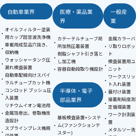
自動車業界
医療・薬品業
一般産
界
業
オイルフィルター塗装
用カップ超音波洗浄機
カテーテルチューブ局
金属カラーバ
車載用成型品穴抜き、
所加熱圧着装置
リ取りロボッ
収納機
樹脂シャフト引き落と
ト
ウォッシャータンク圧
し加工機
検査装置用ユ
漏れ検査装置
容器自動段取り機設計
ニット
自動車配線向けスパイ
ワークスリッ
ラルチューブカット機
ト入れ装置
半導体・電子
コンロッド ブッシュ圧
蓋付け装置
入装置
部品業界
接着剤粘度測
リチウムイオン電池用
定循環装置
金属箔巻出、巻取機改
ワーク計測装
基板検査装置+システ
造設計
置
ム(ファンクションテ
スプラインプレス機周
メタルソー洗
スター)
辺装置