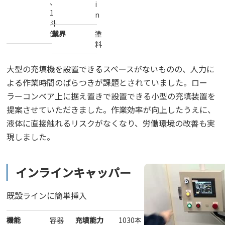
、
i
1
n
斗
缶
業界
塗
料
大型の充填機を設置できるスペースがないものの、人力に
よる作業時間のばらつきが課題とされていました。ロー
ラーコンベア上に据え置きで設置できる小型の充填装置を
提案させていただきました。作業効率が向上したうえに、
液体に直接触れるリスクがなくなり、労働環境の改善も実
現しました。
インラインキャッパー
既設ラインに簡単挿入
機能
容器
充填能力
1030本