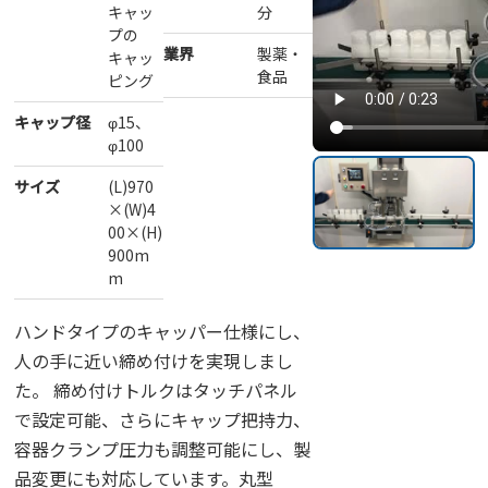
キャッ
分
プの
業界
製薬・
キャッ
食品
ピング
キャップ径
φ15、
φ100
サイズ
(L)970
×(W)4
00×(H)
900m
m
ハンドタイプのキャッパー仕様にし、
人の手に近い締め付けを実現しまし
た。 締め付けトルクはタッチパネル
で設定可能、さらにキャップ把持力、
容器クランプ圧力も調整可能にし、製
品変更にも対応しています。丸型