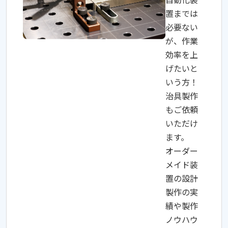
置までは
必要ない
が、作業
効率を上
げたいと
いう方！
治具製作
もご依頼
いただけ
ます。
オーダー
メイド装
置の設計
製作の実
績や製作
ノウハウ