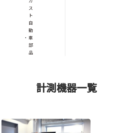
カ
ス
ト
自
動
車
部
品
計測機器一覧