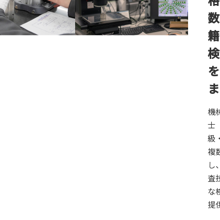
数
籍
検
を
ま
機
士
級
複
し
査
な
提