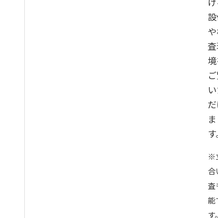
け
筐体の寸法測定
設
金型部品の3Dス
や
キャニング（STL
査
データの提出）
境
アクリル樹脂トレ
ご
イの3Dスキャニ
い
ング（STLデータ
の提出）
だ
ま
薄板板金
す
（t=0.2）の寸法
測定とスケッチ図
※
のトレース
合
同軸度、直角度の
査
幾何公差測定
能
ばね鋼の曲げ部の
す