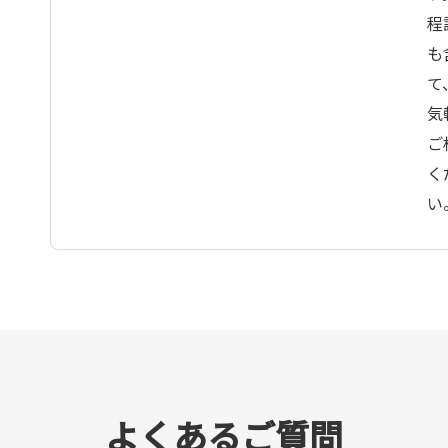
角度測定
程
ゲージの厚み測定
も
長物（L1200）の
て
寸法測定
気
重量物
ご
（400×400：
く
25kg）のレイア
い
ウト測定
雄ネジ部のピッチ
測定
セラミック（円柱
形状）の寸法測
定 300個
アルミ缶の蓋部、
よくあるご質問
胴部の3D形状測