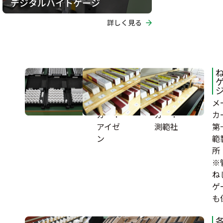
デジタルハイトゲージ
詳しく見る
ピン
栓
ゲー
ゲー
ジ
ジ
メー
メー
メ
カー：
カー：
カ
アイゼ
測範社
第
ン
範
所
※
ね
ゲ
も
ブ
三点