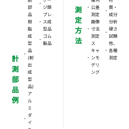
部
ジ類
公差
質・
測
品
プレ
測定
成分
定
樹
ス成
画像
分析
方
脂
型品
寸法
硬さ
成
ゴム
測定
試験
法
型
製品
ス
他、
品
キャ
各種
計
(射
ンモ
測定
出
デリ
測
成
ング
部
型
品)
品
ア
例
ル
ミ
ダ
イ