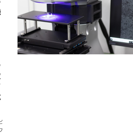
い
機
ラ
ゆ
定
ズ
応
ビ
ワ