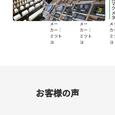
ロッ
マイ
ク
クロ
ゲー
メー
ジ
タ
メー
メー
メ
カー：
カー：
カ
ミツト
ミツト
ミ
ヨ
ヨ
ヨ
お客様の声