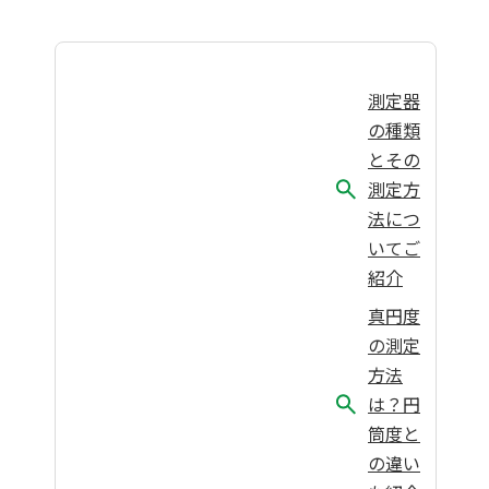
測定器
の種類
とその
測定方
法につ
いてご
紹介
真円度
の測定
方法
は？円
筒度と
の違い