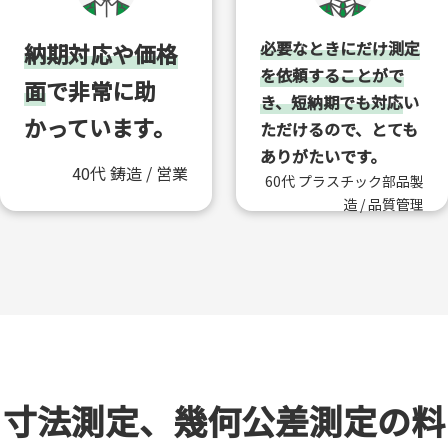
機器 / 製
造・生産技
必要なときにだけ測定
納期対応や価格
術
を依頼することがで
面
で非常に助
き、短納期でも対応
い
かっています。
ただけるので、とても
ありがたいです。
40代 鋳造 / 営業
60代 プラスチック部品製
造 / 品質管理
寸法測定、幾何公差測定の料