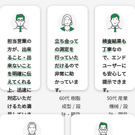
担当営業の
立ち会って
検査結果も
方が、
出来
の測定を
丁寧
なの
ること・出
行っていた
で、エンド
来ないこと
だける
ので
ユーザーに
を明確に伝
非常に助
も安心して
えてくれる
かっていま
提示できま
上、迅速に
す。
す。
対応いただ
60代 樹脂
50代 産業
けるため満
成型 / 設
機械 / 設
足していま
計・開発
計・開発
す。
30代 医療