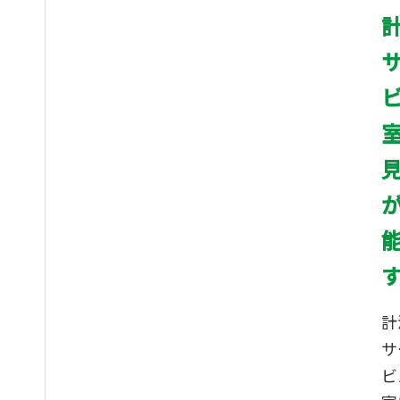
平面の反りやうね
り、面全体の凹凸
測定
図面の無い部品を
スキャンモデリン
グ、図面製作から
加工まで対応
金型部品（プレス
品）の測定
量産部品の全数検
査
幾何公差に対して
計
仕上がり精度の確
認
サ
ビ
炊飯器窯の目盛り