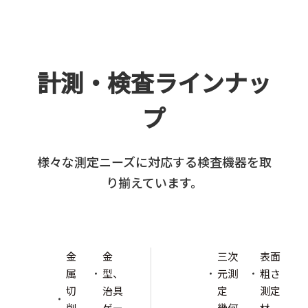
計測・検査ラインナッ
プ
様々な測定ニーズに対応する検査機器を取
り揃えています。
金
金
三次
表面
属
型、
元測
粗さ
切
治具
定
測定
削
ゲー
幾何
材