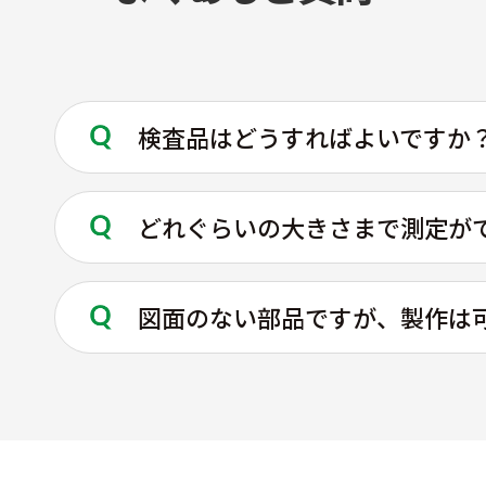
定
鋳物の寸法測定
対称度の測定
200個
検査品はどうすればよいですか
金属リング内径の
寸法測定
部品側面の表面粗
どれぐらいの大きさまで測定が
さ測定（VR-
6200）
図面のない部品ですが、製作は
パイプ（筒）の真
円度測定
電子基板の実装部
品の位置測定