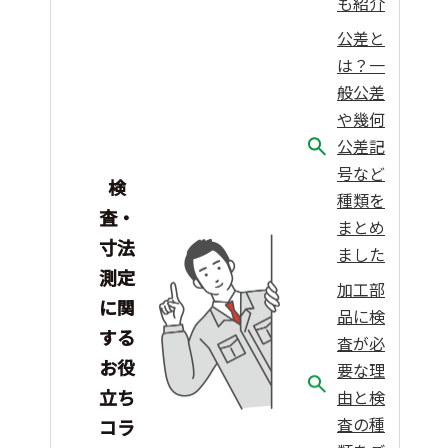
も紹介
公差と
は？一
般公差
や幾何
公差記
号など
検
種類を
査・
まとめ
寸法
ました
測定
加工部
に関
品に検
する
査が必
お役
要な理
立ち
由と検
査の種
コラ