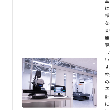
室
の位置計測
は
樹脂成型品（仕上
様
がり品）の3Dス
キャン測定 10個
な
×10箇所
査
器
木材の木目の距
離、凹凸高さ 10
導
個
し
い
木材の表面粗さ測
定
す
検
アルミダイカスト
（鋳造品）の検査
の
子
アルミダイカスト
計
（鋳造品）の輪郭
度測定
に