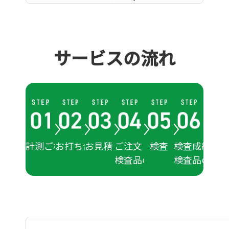
ノギスによる寸法
測定 800個×5
箇所
サービスの流れ
穴位置の座標測定
Oリングの寸法測
定
シャフト外周の面
粗度
シリンダーの内径
計測ご相談
お打ち合わせ
お見積り
ご注文・
検査
検査成績書と
計測
検査品のお預かり
検査品のお渡
樹脂成型品（射出
成型品）、金属成
形品（MIM）の型
検データの作成