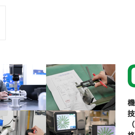
機
技
（
格