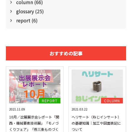
column
(66)
glossary
(25)
report
(6)
おすすめの記事
REPORT
COLUMN
2021.11.09
2021.03.22
10月／出展展示会レポート「関
ヘリサート（ねじインサート）
西・機械要素技術展」「モノづ
の基礎知識│加工や図面表記に
くりフェア」「燕三条ものづく
ついて