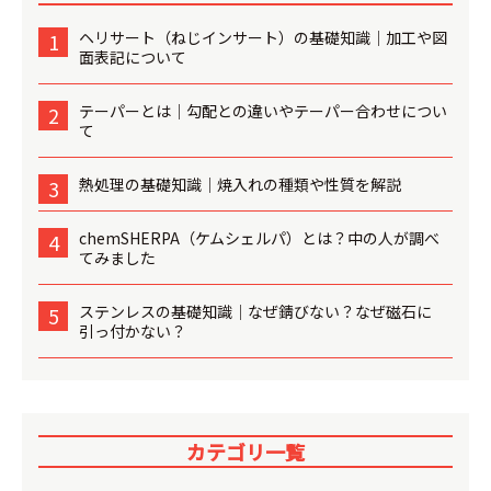
ヘリサート（ねじインサート）の基礎知識│加工や図
1
面表記について
テーパーとは│勾配との違いやテーパー合わせについ
2
て
熱処理の基礎知識│焼入れの種類や性質を解説
3
chemSHERPA（ケムシェルパ）とは？中の人が調べ
4
てみました
ステンレスの基礎知識│なぜ錆びない？なぜ磁石に
5
引っ付かない？
カテゴリ一覧