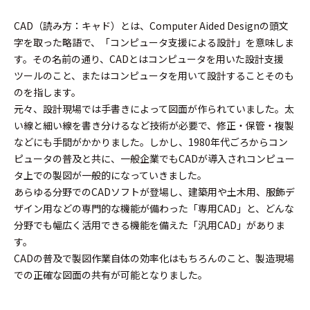
CAD（読み方：キャド）とは、Computer Aided Designの頭文
字を取った略語で、「コンピュータ支援による設計」を意味しま
す。その名前の通り、CADとはコンピュータを用いた設計支援
ツールのこと、またはコンピュータを用いて設計することそのも
のを指します。
元々、設計現場では手書きによって図面が作られていました。太
い線と細い線を書き分けるなど技術が必要で、修正・保管・複製
などにも手間がかかりました。しかし、1980年代ごろからコン
ピュータの普及と共に、一般企業でもCADが導入されコンピュー
タ上での製図が一般的になっていきました。
あらゆる分野でのCADソフトが登場し、建築用や土木用、服飾デ
ザイン用などの専門的な機能が備わった「専用CAD」と、どんな
分野でも幅広く活用できる機能を備えた「汎用CAD」がありま
す。
CADの普及で製図作業自体の効率化はもちろんのこと、製造現場
での正確な図面の共有が可能となりました。