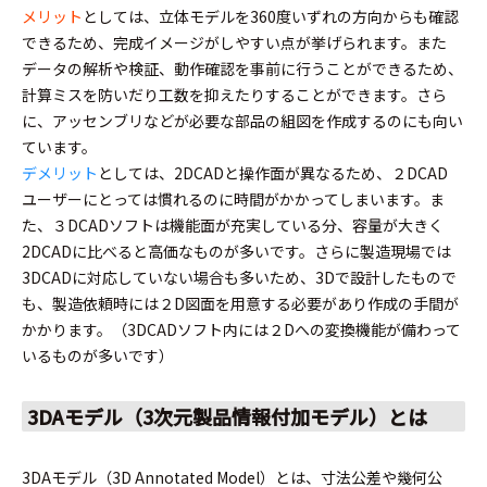
メリット
としては、立体モデルを360度いずれの方向からも確認
できるため、完成イメージがしやすい点が挙げられます。また
データの解析や検証、動作確認を事前に行うことができるため、
計算ミスを防いだり工数を抑えたりすることができます。さら
に、アッセンブリなどが必要な部品の組図を作成するのにも向い
ています。
デメリット
としては、2DCADと操作面が異なるため、２DCAD
ユーザーにとっては慣れるのに時間がかかってしまいます。ま
た、３DCADソフトは機能面が充実している分、容量が大きく
2DCADに比べると高価なものが多いです。さらに製造現場では
3DCADに対応していない場合も多いため、3Dで設計したもので
も、製造依頼時には２D図面を用意する必要があり作成の手間が
かかります。（3DCADソフト内には２Dへの変換機能が備わって
いるものが多いです）
3DAモデル（3次元製品情報付加モデル）とは
3DAモデル（3D Annotated Model）とは、寸法公差や幾何公