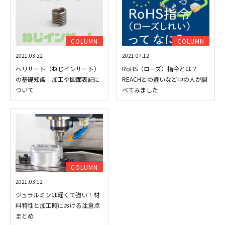
COLUMN
COLUMN
2021.03.22
2021.07.12
ヘリサート（ねじインサート）
RoHS（ローズ）指令とは？
の基礎知識│加工や図面表記に
REACHとの違いなど中の人が調
ついて
べてみました
COLUMN
2021.03.12
ジュラルミンは軽くて強い！材
料特性と加工時における注意点
まとめ