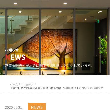
協力会社募集
各種お問合せ
電話問い合わせ｜0774-41-2337 (直通)
JP
EN
お知らせ
NEWS
営業所開設や展示会に関するお知らせを発信しています。
ホーム
ニュース
【重要】第24回 機械要素技術展（M-Tech）への出展中止についてのお知らせ
NEWS
2020.02.21