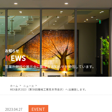
協力会社募集
各種お問合せ
電話問い合わせ｜0774-41-2337 (直通)
JP
EN
お知らせ
NEWS
営業所開設や展示会に関するお知らせを発信しています。
ホーム
ニュース
MEX金沢2023（第59回機械工業見本市金沢）へ 出展致します。
EVENT
2023.04.27