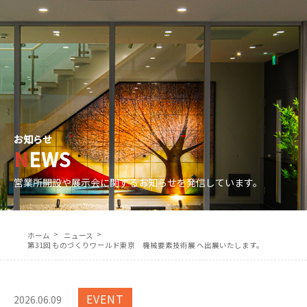
協力会社募集
各種お問合せ
電話問い合わせ｜0774-41-2337 (直通)
JP
EN
お知らせ
NEWS
営業所開設や展示会に関するお知らせを発信しています。
ホーム
ニュース
第31回 ものづくりワールド東京 機械要素技術展 へ出展いたします。
EVENT
2026.06.09