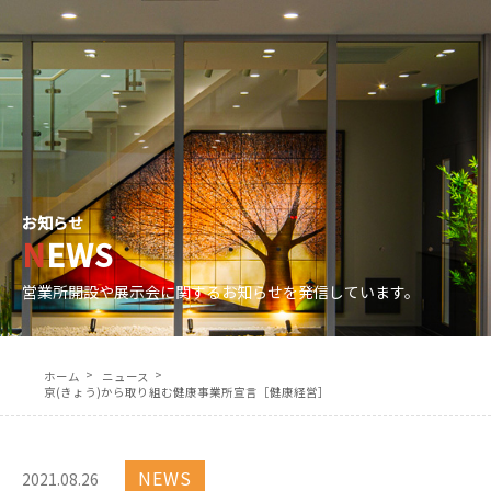
協力会社募集
各種お問合せ
電話問い合わせ｜0774-41-2337 (直通)
JP
EN
お知らせ
NEWS
営業所開設や展示会に関するお知らせを発信しています。
ホーム
ニュース
京(きょう)から取り組む健康事業所宣言［健康経営］
NEWS
2021.08.26